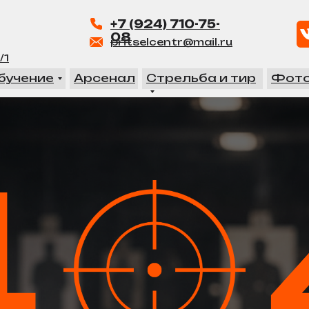
+7 (924) 710-75-
08
pritselcentr@mail.ru
/1
бучение
Арсенал
Стрельба и тир
Фото
4